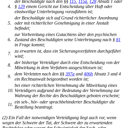
der Beschuldigte nach den §§
115
,
115a
,
128
Absatz 1 oder
4.
§
129
einem Gericht zur Entscheidung über Haft oder
einstweilige Unterbringung vorzuführen ist;
der Beschuldigte sich auf Grund richterlicher Anordnung
5.
oder mit richterlicher Genehmigung in einer Anstalt
befindet;
zur Vorbereitung eines Gutachtens über den psychischen
6.
Zustand des Beschuldigten seine Unterbringung nach §
81
in Frage kommt;
zu erwarten ist, dass ein Sicherungsverfahren durchgeführt
7.
wird;
der bisherige Verteidiger durch eine Entscheidung von der
8.
Mitwirkung in dem Verfahren ausgeschlossen ist;
dem Verletzten nach den §§
397a
und
406h
Absatz 3 und 4
9.
ein Rechtsanwalt beigeordnet worden ist;
bei einer richterlichen Vernehmung die Mitwirkung eines
10.
Verteidigers aufgrund der Bedeutung der Vernehmung zur
Wahrung der Rechte des Beschuldigten geboten erscheint;
ein seh-, hör- oder sprachbehinderter Beschuldigter die
11.
Bestellung beantragt.
(2) Ein Fall der notwendigen Verteidigung liegt auch vor, wenn
wegen der Schwere der Tat, der Schwere der zu erwartenden
Rechtsfolge oder wegen der Schwierigkeit der Sach- oder