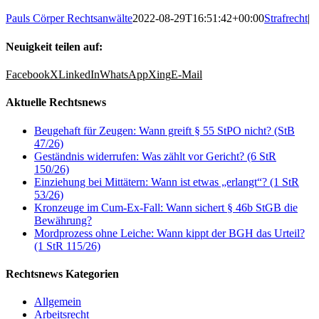
Pauls Cörper Rechtsanwälte
2022-08-29T16:51:42+00:00
Strafrecht
|
Neuigkeit teilen auf:
Facebook
X
LinkedIn
WhatsApp
Xing
E-Mail
Aktuelle Rechtsnews
Beugehaft für Zeugen: Wann greift § 55 StPO nicht? (StB
47/26)
Geständnis widerrufen: Was zählt vor Gericht? (6 StR
150/26)
Einziehung bei Mittätern: Wann ist etwas „erlangt“? (1 StR
53/26)
Kronzeuge im Cum-Ex-Fall: Wann sichert § 46b StGB die
Bewährung?
Mordprozess ohne Leiche: Wann kippt der BGH das Urteil?
(1 StR 115/26)
Rechtsnews Kategorien
Allgemein
Arbeitsrecht