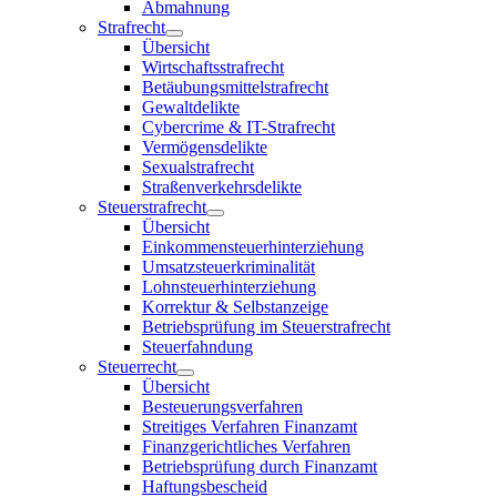
Abmahnung
Strafrecht
Übersicht
Wirtschaftsstrafrecht
Betäubungsmittelstrafrecht
Gewaltdelikte
Cybercrime & IT-Strafrecht
Vermögensdelikte
Sexualstrafrecht
Straßenverkehrsdelikte
Steuerstrafrecht
Übersicht
Einkommensteuerhinterziehung
Umsatzsteuerkriminalität
Lohnsteuerhinterziehung
Korrektur & Selbstanzeige
Betriebsprüfung im Steuerstrafrecht
Steuerfahndung
Steuerrecht
Übersicht
Besteuerungsverfahren
Streitiges Verfahren Finanzamt
Finanzgerichtliches Verfahren
Betriebsprüfung durch Finanzamt
Haftungsbescheid