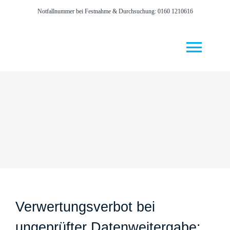
Zum
Notfallnummer bei Festnahme & Durchsuchung: 0160 1210616
Inhalt
springen
Togg
Navi
START
RECHTSGEBIE
KANZLEI
AKTUELL
KONTAKT
Verwertungsverbot bei
ungeprüfter Datenweitergabe: