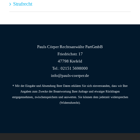
Strafrecht
Pauls Cörper Rechtsanwälte PartGmbB
Friedrichstr. 17
47798 Krefeld
Tel.:
02151 5698000
info@pauls-coerper.de
* Mit der Eingabe und Absendung Ihrer Daten erklären Sie sich einverstanden, dass wir Ihre
Angaben zum Zwecke der Beantwortung Ihrer Anfrage und etwaiger Rückfragen
entgegennehmen, zwischenspeichern und auswerten. Sie können dem jederzeit widersprechen
(Widerrufsrecht).