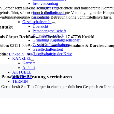
Insolvenzantrag
m Cörper setzt auf eine schnelle, zielgerichtete und transparente Kom
Gläubigerrechte
gebnis führt, scheut er auch die konsequente Verteidigung in der Haupt
Insolvenzarbeitsrecht
wartungssteuerung, persönliche Betreuung ohne Schnittstellenverluste.
Sanierung
Gesellschaftsrecht
Übersicht
ontakt
Personengesellschaft
Kapitalgesellschaft
uls Cörper Rechtsanwälte
Friedrichstr. 17 47798 Krefeld
Gründung Kapitalgesellschaft
Geschäftsführerhaftung
lefon:
02151 5698000
Notfallnummer (Festnahme & Durchsuchung
Gesellschafterstreit
Gesellschaft in der Krise
ofile:
LinkedIn
|
XING
|
anwalt.de
KANZLEI
Karriere
Anfahrt
AKTUELL
Persönliche Beratung vereinbaren
KONTAKT
TERMIN
Gerne berät Sie Tim Cörper in einem persönlichen Gespräch zu Ihrem r
ls Cörper Rechtsanwälte PartGmbB
edrichstr. 17
98 Krefeld