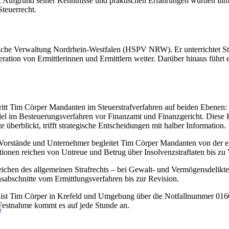
iert. Aufgrund seiner Kenntnisse und praktischen Erfahrungen wurden ih
Steuerrecht.
tliche Verwaltung Nordrhein-Westfalen (HSPV NRW). Er unterrichtet Str
eration von Ermittlerinnen und Ermittlern weiter. Darüber hinaus führt
ritt Tim Cörper Mandanten im Steuerstrafverfahren auf beiden Ebenen:
llel im Besteuerungsverfahren vor Finanzamt und Finanzgericht. Diese 
 überblickt, trifft strategische Entscheidungen mit halber Information.
 Vorstände und Unternehmer begleitet Tim Cörper Mandanten von der e
ionen reichen von Untreue und Betrug über Insolvenzstraftaten bis z
reichen des allgemeinen Strafrechts – bei Gewalt- und Vermögensdelikt
nsabschnitte vom Ermittlungsverfahren bis zur Revision.
t Tim Cörper in Krefeld und Umgebung über die Notfallnummer 0160 
 Festnahme kommt es auf jede Stunde an.
s