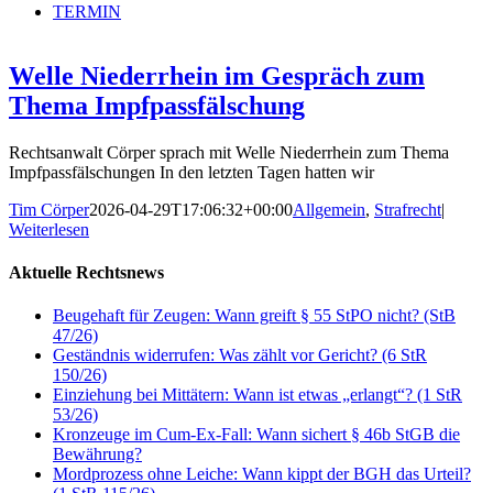
TERMIN
Welle Niederrhein im Gespräch zum
Thema Impfpassfälschung
Rechtsanwalt Cörper sprach mit Welle Niederrhein zum Thema
Impfpassfälschungen In den letzten Tagen hatten wir
Tim Cörper
2026-04-29T17:06:32+00:00
Allgemein
,
Strafrecht
|
Weiterlesen
Aktuelle Rechtsnews
Beugehaft für Zeugen: Wann greift § 55 StPO nicht? (StB
47/26)
Geständnis widerrufen: Was zählt vor Gericht? (6 StR
150/26)
Einziehung bei Mittätern: Wann ist etwas „erlangt“? (1 StR
53/26)
Kronzeuge im Cum-Ex-Fall: Wann sichert § 46b StGB die
Bewährung?
Mordprozess ohne Leiche: Wann kippt der BGH das Urteil?