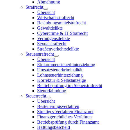
Abmahnung
Strafrecht
Übersicht
Wirtschaftsstrafrecht
Betäubungsmittelstrafrecht
Gewaltdelikte
Cybercrime & IT-Strafrecht
Vermögensdelikte
Sexualstrafrecht
Straßenverkehrsdelikte
Steuerstrafrecht
Übersicht
Einkommensteuerhinterziehung
Umsatzsteuerkriminalität
Lohnsteuerhinterziehung
Korrektur & Selbstanzeige
Betriebsprüfung im Steuerstrafrecht
Steuerfahndung
Steuerrecht
Übersicht
Besteuerungsverfahren
Streitiges Verfahren Finanzamt
Finanzgerichtliches Verfahren
Betriebsprüfung durch Finanzamt
Haftungsbescheid