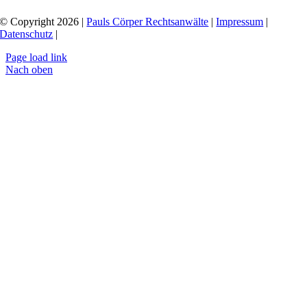
auswerten. Sie können dem jederzeit widersprechen (Widerrufsrecht).
© Copyright 2026 |
Pauls Cörper Rechtsanwälte
|
Impressum
|
Datenschutz
|
Page load link
Nach oben