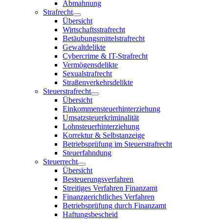
Abmahnung
Strafrecht
Übersicht
Wirtschaftsstrafrecht
Betäubungsmittelstrafrecht
Gewaltdelikte
Cybercrime & IT-Strafrecht
Vermögensdelikte
Sexualstrafrecht
Straßenverkehrsdelikte
Steuerstrafrecht
Übersicht
Einkommensteuerhinterziehung
Umsatzsteuerkriminalität
Lohnsteuerhinterziehung
Korrektur & Selbstanzeige
Betriebsprüfung im Steuerstrafrecht
Steuerfahndung
Steuerrecht
Übersicht
Besteuerungsverfahren
Streitiges Verfahren Finanzamt
Finanzgerichtliches Verfahren
Betriebsprüfung durch Finanzamt
Haftungsbescheid