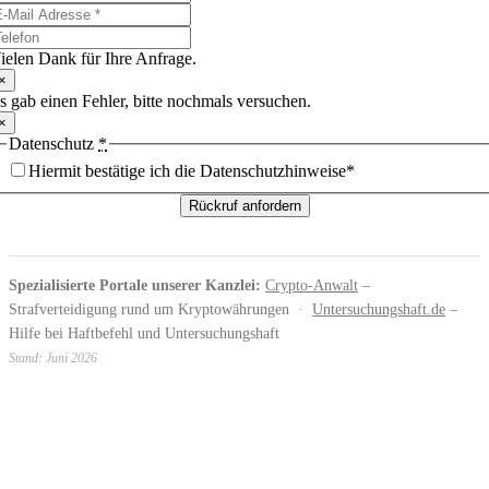
ielen Dank für Ihre Anfrage.
×
s gab einen Fehler, bitte nochmals versuchen.
×
Datenschutz
*
Hiermit bestätige ich die Datenschutzhinweise*
Rückruf anfordern
Spezialisierte Portale unserer Kanzlei:
Crypto-Anwalt
–
Strafverteidigung rund um Kryptowährungen ·
Untersuchungshaft.de
–
Hilfe bei Haftbefehl und Untersuchungshaft
Stand: Juni 2026
Pauls Cörper Rechtsanwälte PartGmbB
Friedrichstr. 17
47798 Krefeld
Tel.:
02151 5698000
info@pauls-coerper.de
* Mit der Eingabe und Absendung Ihrer Daten erklären Sie sich einverstanden, dass wir Ihre Angaben zum
Zwecke der Beantwortung Ihrer Anfrage und etwaiger Rückfragen entgegennehmen, zwischenspeichern und