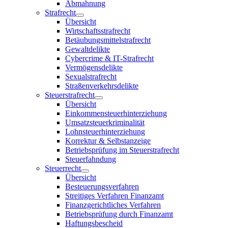
Abmahnung
Strafrecht
Übersicht
Wirtschaftsstrafrecht
Betäubungsmittelstrafrecht
Gewaltdelikte
Cybercrime & IT-Strafrecht
Vermögensdelikte
Sexualstrafrecht
Straßenverkehrsdelikte
Steuerstrafrecht
Übersicht
Einkommensteuerhinterziehung
Umsatzsteuerkriminalität
Lohnsteuerhinterziehung
Korrektur & Selbstanzeige
Betriebsprüfung im Steuerstrafrecht
Steuerfahndung
Steuerrecht
Übersicht
Besteuerungsverfahren
Streitiges Verfahren Finanzamt
Finanzgerichtliches Verfahren
Betriebsprüfung durch Finanzamt
Haftungsbescheid