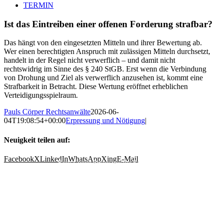
TERMIN
Ist das Eintreiben einer offenen Forderung strafbar?
Das hängt von den eingesetzten Mitteln und ihrer Bewertung ab.
Wer einen berechtigten Anspruch mit zulässigen Mitteln durchsetzt,
handelt in der Regel nicht verwerflich – und damit nicht
rechtswidrig im Sinne des § 240 StGB. Erst wenn die Verbindung
von Drohung und Ziel als verwerflich anzusehen ist, kommt eine
Strafbarkeit in Betracht. Diese Wertung eröffnet erheblichen
Verteidigungsspielraum.
Pauls Cörper Rechtsanwälte
2026-06-
04T19:08:54+00:00
Erpressung und Nötigung
|
Neuigkeit teilen auf:
Facebook
X
LinkedIn
WhatsApp
Xing
E-Mail
Pauls Cörper Rechtsanwälte PartGmbB
Friedrichstr. 17
47798 Krefeld
Tel.:
02151 5698000
info@pauls-coerper.de
* Mit der Eingabe und Absendung Ihrer Daten erklären Sie sich einverstanden, dass wir Ihre Angaben zum
Zwecke der Beantwortung Ihrer Anfrage und etwaiger Rückfragen entgegennehmen, zwischenspeichern und
auswerten. Sie können dem jederzeit widersprechen (Widerrufsrecht).